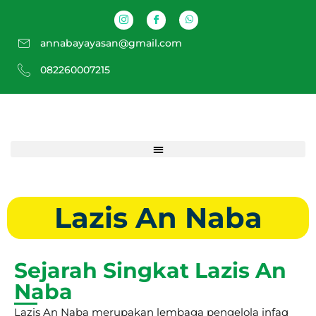
annabayayasan@gmail.com
082260007215
Lazis An Naba
Sejarah Singkat Lazis An
Naba
Lazis An Naba merupakan lembaga pengelola infaq