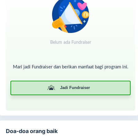
membutuhkan untuk deteksi dini dan menjaga
kebugaran umat.
Pengadaan Alat Kesehatan:
Penyaluran bantuan alat
bantu seperti kursi roda, kruk, atau tabung oksigen
bagi mereka yang sedang berjuang melawan
keterbatasan fisik.
Belum ada Fundraiser
Edukasi & Pencegahan:
Membangun kesadaran
masyarakat tentang pola hidup sehat sesuai tuntunan
medis dan syariat agar tercipta umat yang tangguh.
Mari jadi Fundraiser dan berikan manfaat bagi program ini.
Mari jadikan harta kita sebagai jalan kesembuhan bagi
saudara-saudara kita yang sedang diuji dengan rasa sakit.
Infaq Anda bukan sekadar membantu fisik mereka kembali
Jadi Fundraiser
pulih, tapi juga menanam benih pahala yang akan terus
tumbuh sebagaimana janji Allah dalam Al-Qur'an.
Doa-doa orang baik